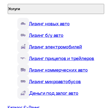
Услуги
Лизинг новых авто
Лизинг б/у авто
Финансовый лизинг: что это и
Лизинг электромобилей
как работает на примере авто
Лизинг прицепов и трейлеров
Антон Берестецкий
Лизинг коммерческих авто
CEO Є-Лізинг • Эксперт по автолизингу
Лизинг микроавтобусов
Деньги под залог авто
Каталог Є-Лізинг