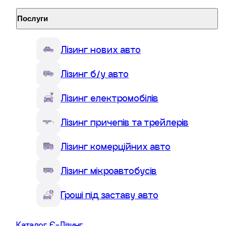
Послуги
Лізинг нових авто
Лізинг авто в Чернівцях
Лізинг б/у авто
Лізинг електромобілів
Лізинг причепів та трейлерів
Лізинг комерційних авто
Лізинг мікроавтобусів
Гроші під заставу авто
Каталог Є-Лізинг