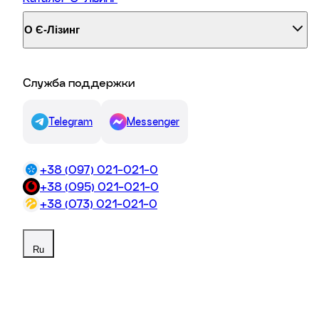
О Є-Лізинг
Служба поддержки
Telegram
Messenger
+38 (097) 021-021-0
+38 (095) 021-021-0
16/06/2026
+38 (073) 021-021-0
Вам нужен автомобиль на полгода для сезонной
Ru
доставки. Или три дополнительных машины для
новых менеджеров на время большого проекта.
Покупать? Дорого, а по завершении проекта
транспорт будет простаивать. Брать обычную