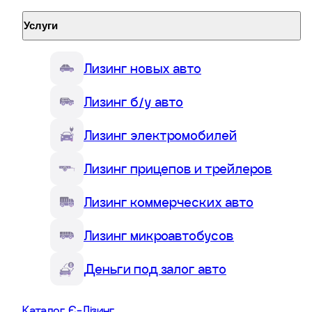
Услуги
Лизинг новых авто
Лизинг б/у авто
Оперативный лизинг авто: что
Лизинг электромобилей
это и чем отличается от
финансового
Лизинг прицепов и трейлеров
Лизинг коммерческих авто
Антон Берестецкий
Лизинг микроавтобусов
CEO Є-Лізинг • Эксперт по автолизингу
Деньги под залог авто
Каталог Є-Лізинг